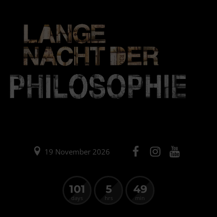
19 November 2026
101
5
49
days
hrs
min