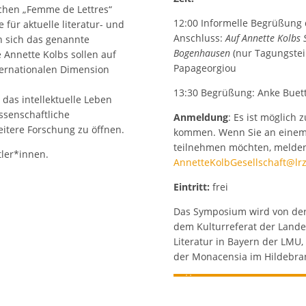
chen „Femme de Lettres“
12:00 Informelle Begrüßung 
 für aktuelle literatur- und
Anschluss:
Auf Annette Kolbs
n sich das genannte
Bogenhausen
(nur Tagungstei
Annette Kolbs sollen auf
Papageorgiou
ternationalen Dimension
13:30 Begrüßung: Anke Buet
 das intellektuelle Leben
issenschaftliche
Anmeldung
: Es ist möglich
itere Forschung zu öffnen.
kommen. Wenn Sie an einem
teilnehmen möchten, melden 
tler*innen.
AnnetteKolbGesellschaft@lr
Eintritt:
frei
Das Symposium wird von der 
dem Kulturreferat der Lande
Literatur in Bayern der LMU,
der Monacensia im Hildebran