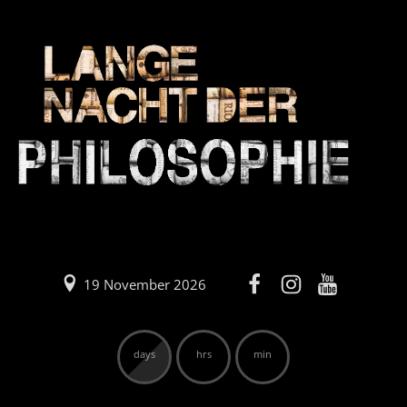
19 November 2026
days
hrs
min