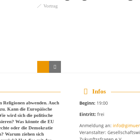
Vortrag
Infos
en Religionen abwenden. Auch
Beginn:
19:00
 zu. Kann die Europäische
Eintritt:
frei
e wird sich die politische
sieren? Was könnte die EU
Anmeldung an:
info@gimue
echte oder die Demokratie
Veranstalter: Gesellschaftsw
n? Warum ziehen sich
Zukunftssfragen e.V.