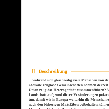
Beschreibung
…während sich gleichzeitig viele Menschen von d
radikale religiöse Gemeinschaften nehmen derzeit
Union religiöse Heterogenität zusammenführen? Wi
Landschaft aufgrund dieser Veränderungen polari
tun, damit wir in Europa weiterhin die Menschenr
nach den bisherigen Maßstäben beibehalten könne